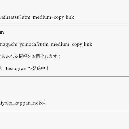
urainsatsu?utm_medium=copy_link
am
amaguchi_yomoca/?utm_medium=copy_link
力あふれる情報をお届けします‼
Instagramで発信中♪
miyoko_kappan_neko/