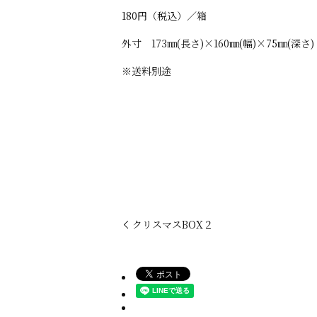
180円（税込）／箱
外寸 173㎜(長さ)×160㎜(幅)×75㎜(深さ)
※送料別途
クリスマスBOX２